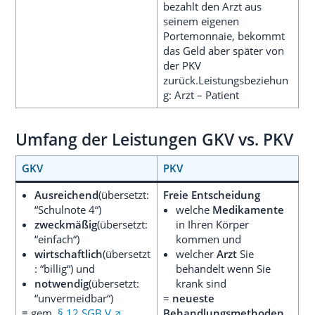
bezahlt den Arzt aus
seinem eigenen
Portemonnaie, bekommt
das Geld aber später von
der PKV
zurück.Leistungsbeziehun
g: Arzt – Patient
Umfang der Leistungen GKV vs. PKV
GKV
PKV
Ausreichend
(übersetzt:
Freie Entscheidung
“Schulnote 4“)
welche
Medikamente
zweckmäßig
(übersetzt:
in Ihren Körper
“einfach“)
kommen und
wirtschaftlich
(übersetzt
welcher
Arzt
Sie
: “billig“) und
behandelt wenn Sie
notwendig
(übersetzt:
krank sind
“unvermeidbar“)
=
neueste
=
gem.
§ 12 SGB V
Behandlungsmethoden
,