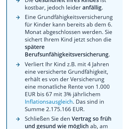
Kinder
kostbar, jedoch leider
anfällig
.
Absicherung ab Alter 6 Monate
Eine Grundfähigkeitsversicherung
Echte
für Kinder kann bereits ab dem 6.
Grundfähigkeitsversicherung
Monat abgeschlossen werden. Sie
sichert Ihrem Kind jetzt schon die
für Kinder ab Alter 3 Jahre
spätere
Das Highlight: Ab 10 Jahren
Berufsunfähigkeitsversicherung
.
Anpassung / Umwandlung in
Verliert Ihr Kind z.B. mit 4 Jahren
eine BU
eine versicherte Grundfähigkeit,
Umtausch
erhält es von der Versicherung
Grundfähigkeitsversicherung für
eine monatliche Rente von 1.000
Kinder in eine BU
1. Voraussetzung für den frühen
EUR bis 67 mit 3% jährlichem
Umtausch in eine BU ohne
Inflationsausgleich
. Das sind in
Risikoprüfung
Summe 2.175.166 EUR.
2. Voraussetzung für den Umtausch in
eine BU bei Eintritt ins Berufsleben
Schließen Sie den
Vertrag so früh
Der Umtausch in eine
und gesund wie möglich
ab, am