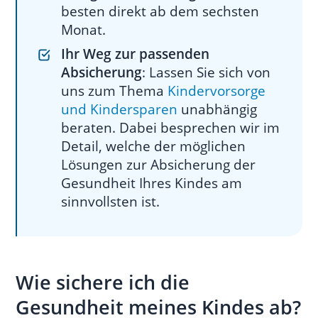
Berufsunfähigkeitsversicherung
besten direkt ab dem sechsten
Ausbaumöglichkeiten der
Monat.
Grundfähigkeitsversicherung
Ihr Weg zur passenden
für Kinder
Absicherung
: Lassen Sie sich von
uns zum Thema
Kindervorsorge
05
Was kostet eine
und Kindersparen
unabhängig
Grundfähigkeitsversicherung für
beraten. Dabei besprechen wir im
Kinder?
Detail, welche der möglichen
06
Welche Gesundheitsfragen sind
Lösungen zur Absicherung der
zu beantworten?
Gesundheit Ihres Kindes am
sinnvollsten ist.
Risikoprüfung für Kinder unter
drei Jahren
Risikoprüfung für Kinder
zwischen drei und 15 Jahren
Wie sichere ich die
Risikoprüfung für Versicherte
Gesundheit meines Kindes ab?
ab 15 Jahren