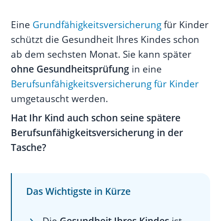
01
Wie sichere ich die Gesundheit
Eine
Grundfähigkeitsversicherung
für Kinder
meines Kindes ab?
schützt die Gesundheit Ihres Kindes schon
Absicherung ab Geburt
ab dem sechsten Monat. Sie kann später
Absicherung ab dem 6. Monat
ohne Gesundheitsprüfung
in eine
Absicherung ab dem 10.
Berufsunfähigkeitsversicherung für Kinder
Lebensjahr
umgetauscht werden.
02
Was ist eine
Hat Ihr Kind auch schon seine spätere
Grundfähigkeitsversicherung?
Berufsunfähigkeitsversicherung in der
Leistungen einer
Tasche?
Grundfähigkeitsversicherung
03
Für wen ist eine
Grundfähigkeitsversicherung
Das Wichtigste in Kürze
sinnvoll?
04
Grundfähigkeitsversicherung für
Die
Gesundheit Ihres Kindes
ist